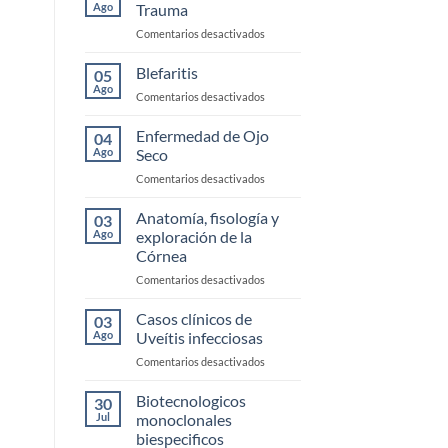
Ago
Trauma
en
Comentarios desactivados
Urgencias
Corneales
Blefaritis
05
y
Ago
en
Comentarios desactivados
Trauma
Blefaritis
Enfermedad de Ojo
04
Ago
Seco
en
Comentarios desactivados
Enfermedad
de
Anatomía, fisología y
03
Ojo
Ago
exploración de la
Seco
Córnea
en
Comentarios desactivados
Anatomía,
fisología
Casos clínicos de
03
y
Ago
Uveítis infecciosas
exploración
en
Comentarios desactivados
de
Casos
la
clínicos
Biotecnologicos
Córnea
30
de
Jul
monoclonales
Uveítis
biespecificos
infecciosas