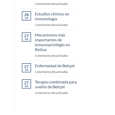
en
Comentarios desactivados
Biotecnologicos
monoclonales
Estudios clínicos en
28
biespecificos
Jul
inmunología
en
Comentarios desactivados
Estudios
clínicos
Mecanismos más
27
en
Jul
importantes de
inmunología
inmunoprivilegio en
Retina
en
Comentarios desactivados
Mecanismos
más
Enfermedad de Behçet
27
importantes
Jul
en
Comentarios desactivados
de
Enfermedad
inmunoprivilegio
de
Terapia combinada para
en
27
Behçet
Jul
uveítis de Behçet
Retina
en
Comentarios desactivados
Terapia
combinada
para
uveítis
de