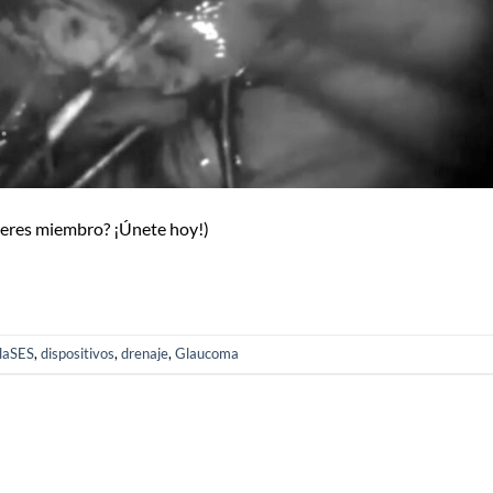
o eres miembro? ¡Únete hoy!)
laSES
,
dispositivos
,
drenaje
,
Glaucoma