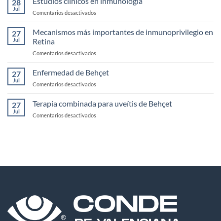
Estudios clínicos en inmunología
28
biespecificos
Jul
en
Comentarios desactivados
Estudios
clínicos
Mecanismos más importantes de inmunoprivilegio en
27
en
Jul
Retina
inmunología
en
Comentarios desactivados
Mecanismos
más
Enfermedad de Behçet
27
importantes
Jul
en
Comentarios desactivados
de
Enfermedad
inmunoprivilegio
de
Terapia combinada para uveítis de Behçet
en
27
Behçet
Jul
Retina
en
Comentarios desactivados
Terapia
combinada
para
uveítis
de
Behçet