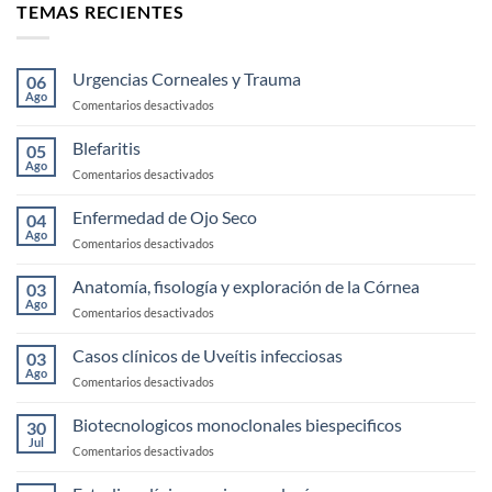
TEMAS RECIENTES
Urgencias Corneales y Trauma
06
Ago
en
Comentarios desactivados
Urgencias
Corneales
Blefaritis
05
y
Ago
en
Comentarios desactivados
Trauma
Blefaritis
Enfermedad de Ojo Seco
04
Ago
en
Comentarios desactivados
Enfermedad
de
Anatomía, fisología y exploración de la Córnea
03
Ojo
Ago
en
Comentarios desactivados
Seco
Anatomía,
fisología
Casos clínicos de Uveítis infecciosas
03
y
Ago
en
Comentarios desactivados
exploración
Casos
de
clínicos
Biotecnologicos monoclonales biespecificos
la
30
de
Jul
Córnea
en
Comentarios desactivados
Uveítis
Biotecnologicos
infecciosas
monoclonales