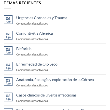
TEMAS RECIENTES
Urgencias Corneales y Trauma
06
Ago
en
Comentarios desactivados
Urgencias
Corneales
Conjuntivitis Alérgica
06
y
Ago
en
Comentarios desactivados
Trauma
Conjuntivitis
Alérgica
Blefaritis
05
Ago
en
Comentarios desactivados
Blefaritis
Enfermedad de Ojo Seco
04
Ago
en
Comentarios desactivados
Enfermedad
de
Anatomía, fisología y exploración de la Córnea
03
Ojo
Ago
en
Comentarios desactivados
Seco
Anatomía,
fisología
Casos clínicos de Uveítis infecciosas
03
y
Ago
en
Comentarios desactivados
exploración
Casos
de
clínicos