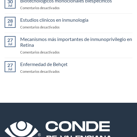
Biotecnologicos monoclonales biespecificos
la
30
de
Jul
Córnea
en
Comentarios desactivados
Uveítis
Biotecnologicos
infecciosas
monoclonales
Estudios clínicos en inmunología
28
biespecificos
Jul
en
Comentarios desactivados
Estudios
clínicos
Mecanismos más importantes de inmunoprivilegio en
27
en
Jul
Retina
inmunología
en
Comentarios desactivados
Mecanismos
más
Enfermedad de Behçet
27
importantes
Jul
en
Comentarios desactivados
de
Enfermedad
inmunoprivilegio
de
en
Behçet
Retina