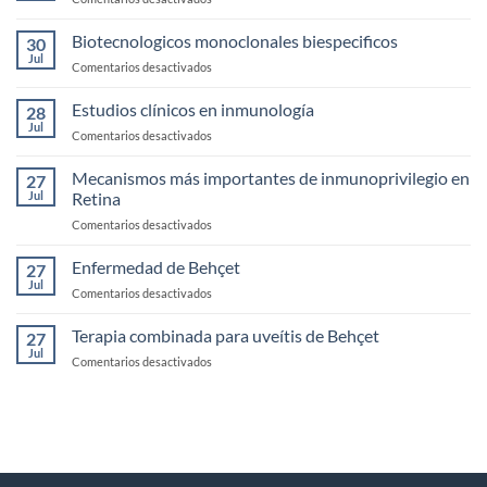
exploración
Casos
de
clínicos
Biotecnologicos monoclonales biespecificos
la
30
de
Jul
Córnea
en
Comentarios desactivados
Uveítis
Biotecnologicos
infecciosas
monoclonales
Estudios clínicos en inmunología
28
biespecificos
Jul
en
Comentarios desactivados
Estudios
clínicos
Mecanismos más importantes de inmunoprivilegio en
27
en
Jul
Retina
inmunología
en
Comentarios desactivados
Mecanismos
más
Enfermedad de Behçet
27
importantes
Jul
en
Comentarios desactivados
de
Enfermedad
inmunoprivilegio
de
Terapia combinada para uveítis de Behçet
en
27
Behçet
Jul
Retina
en
Comentarios desactivados
Terapia
combinada
para
uveítis
de
Behçet