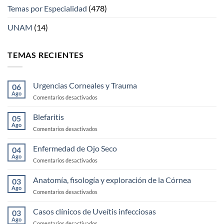
Temas por Especialidad
(478)
UNAM
(14)
TEMAS RECIENTES
Urgencias Corneales y Trauma
06
Ago
en
Comentarios desactivados
Urgencias
Corneales
Blefaritis
05
y
Ago
en
Comentarios desactivados
Trauma
Blefaritis
Enfermedad de Ojo Seco
04
Ago
en
Comentarios desactivados
Enfermedad
de
Anatomía, fisología y exploración de la Córnea
03
Ojo
Ago
en
Comentarios desactivados
Seco
Anatomía,
fisología
Casos clínicos de Uveítis infecciosas
03
y
Ago
en
Comentarios desactivados