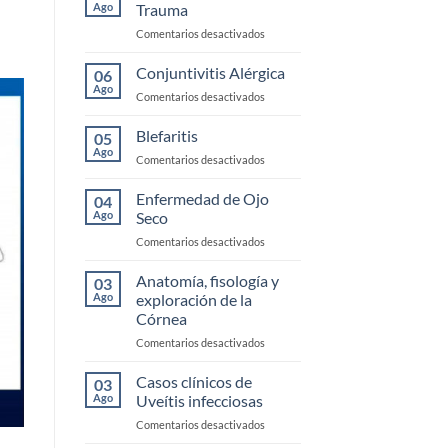
Ago
Trauma
en
Comentarios desactivados
Urgencias
Corneales
Conjuntivitis Alérgica
06
y
Ago
en
Comentarios desactivados
Trauma
Conjuntivitis
Alérgica
Blefaritis
05
Ago
en
Comentarios desactivados
Blefaritis
Enfermedad de Ojo
04
Ago
Seco
en
Comentarios desactivados
Enfermedad
de
Anatomía, fisología y
03
Ojo
Ago
exploración de la
Seco
Córnea
en
Comentarios desactivados
Anatomía,
fisología
Casos clínicos de
03
y
Ago
Uveítis infecciosas
exploración
en
Comentarios desactivados
de
Casos
la