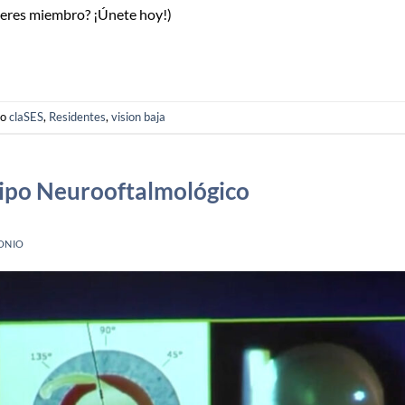
o eres miembro? ¡Únete hoy!)
do
claSES
,
Residentes
,
vision baja
tipo Neurooftalmológico
ONIO