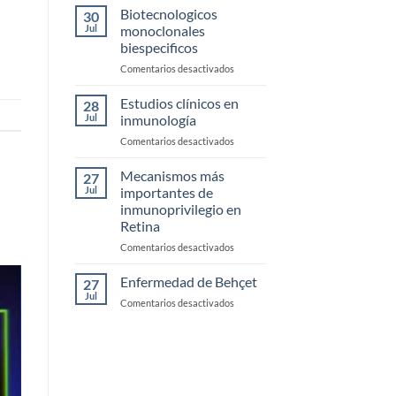
clínicos
Biotecnologicos
Córnea
30
de
Jul
monoclonales
Uveítis
biespecificos
infecciosas
en
Comentarios desactivados
Biotecnologicos
monoclonales
Estudios clínicos en
28
biespecificos
Jul
inmunología
en
Comentarios desactivados
Estudios
clínicos
Mecanismos más
27
en
Jul
importantes de
inmunología
inmunoprivilegio en
Retina
en
Comentarios desactivados
Mecanismos
más
Enfermedad de Behçet
27
importantes
Jul
en
Comentarios desactivados
de
Enfermedad
inmunoprivilegio
de
en
Behçet
Retina