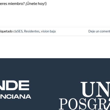
o eres miembro? ¡Únete hoy!)
tiquetado
claSES
,
Residentes
,
vision baja
Deje un coment