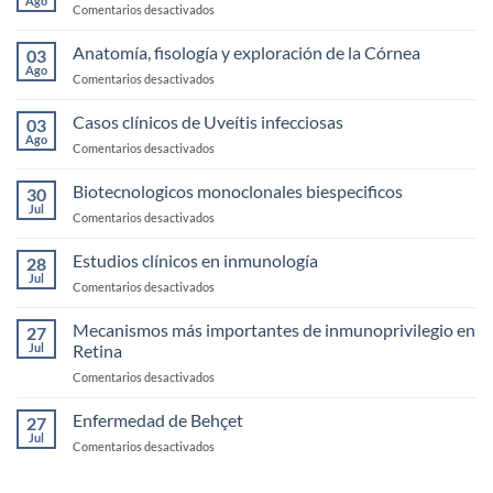
Ago
en
Comentarios desactivados
Enfermedad
de
Anatomía, fisología y exploración de la Córnea
03
Ojo
Ago
en
Comentarios desactivados
Seco
Anatomía,
fisología
Casos clínicos de Uveítis infecciosas
03
y
Ago
en
Comentarios desactivados
exploración
Casos
de
clínicos
Biotecnologicos monoclonales biespecificos
la
30
de
Jul
Córnea
en
Comentarios desactivados
Uveítis
Biotecnologicos
infecciosas
monoclonales
Estudios clínicos en inmunología
28
biespecificos
Jul
en
Comentarios desactivados
Estudios
clínicos
Mecanismos más importantes de inmunoprivilegio en
27
en
Jul
Retina
inmunología
en
Comentarios desactivados
Mecanismos
más
Enfermedad de Behçet
27
importantes
Jul
en
Comentarios desactivados
de
Enfermedad
inmunoprivilegio
de
en