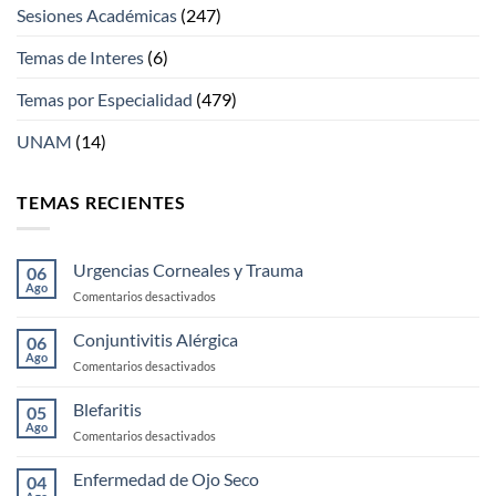
Sesiones Académicas
(247)
Temas de Interes
(6)
Temas por Especialidad
(479)
UNAM
(14)
TEMAS RECIENTES
Urgencias Corneales y Trauma
06
Ago
en
Comentarios desactivados
Urgencias
Corneales
Conjuntivitis Alérgica
06
y
Ago
en
Comentarios desactivados
Trauma
Conjuntivitis
Alérgica
Blefaritis
05
Ago
en
Comentarios desactivados
Blefaritis
Enfermedad de Ojo Seco
04