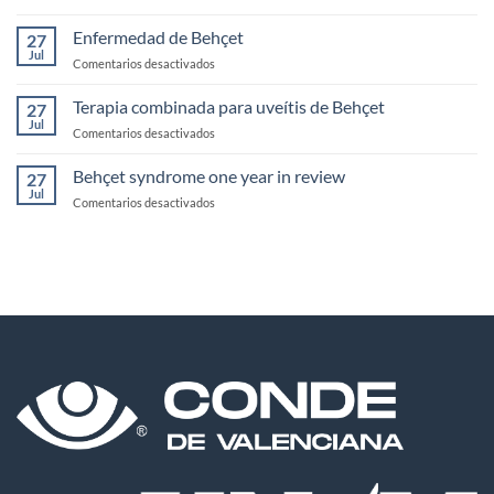
Mecanismos
más
Enfermedad de Behçet
27
importantes
Jul
en
Comentarios desactivados
de
Enfermedad
inmunoprivilegio
de
Terapia combinada para uveítis de Behçet
en
27
Behçet
Jul
Retina
en
Comentarios desactivados
Terapia
combinada
Behçet syndrome one year in review
27
para
Jul
en
Comentarios desactivados
uveítis
Behçet
de
syndrome
Behçet
one
year
in
review