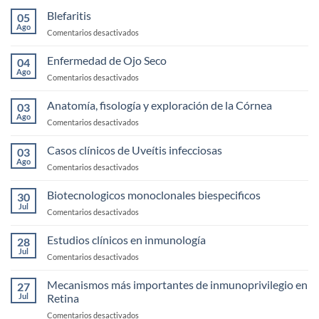
Blefaritis
05
Ago
en
Comentarios desactivados
Blefaritis
Enfermedad de Ojo Seco
04
Ago
en
Comentarios desactivados
Enfermedad
de
Anatomía, fisología y exploración de la Córnea
03
Ojo
Ago
en
Comentarios desactivados
Seco
Anatomía,
fisología
Casos clínicos de Uveítis infecciosas
03
y
Ago
en
Comentarios desactivados
exploración
Casos
de
clínicos
Biotecnologicos monoclonales biespecificos
la
30
de
Jul
Córnea
en
Comentarios desactivados
Uveítis
Biotecnologicos
infecciosas
monoclonales
Estudios clínicos en inmunología
28
biespecificos
Jul
en
Comentarios desactivados
Estudios
clínicos
Mecanismos más importantes de inmunoprivilegio en
27
en
Jul
Retina
inmunología
en
Comentarios desactivados